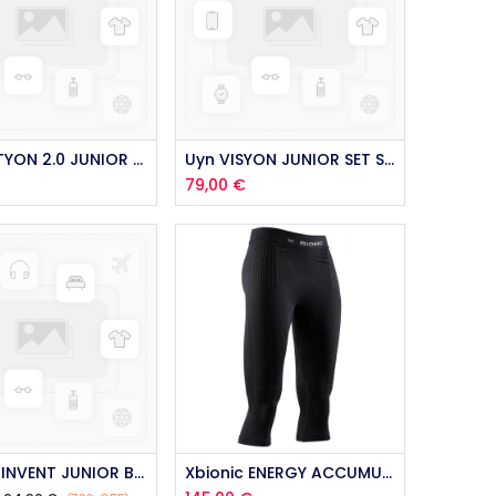
Ajouter au panier
Uyn NATYON 2.0 JUNIOR SHIRT FRANCE 2021
Uyn VISYON JUNIOR SET SWEET PINK 2021
79,00
€
outer au panier
Xbionic INVENT JUNIOR BOY PANT 10ans 2017
Xbionic ENERGY ACCUMULATOR 4.0 PANTS 3/4 FEMME