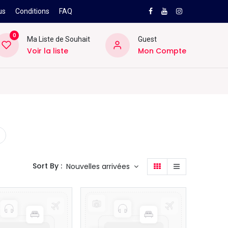
us
Conditions
FAQ
0
Ma Liste de Souhait
Guest
Voir la liste
Mon Compte
NEW
PRO
ard
Divers
Location
Pros
SAV
Sort By :
Nouvelles arrivées