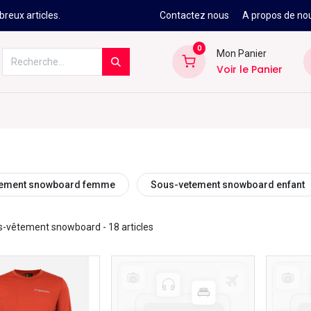
reux articles.
Contactez nous
A propos de no
0
Mon Panier
Voir le Panier
Kitesurf
Néoprène
Ski
Snowbo
tement snowboard femme
Sous-vetement snowboard enfant
s-vêtement snowboard
- 18 articles