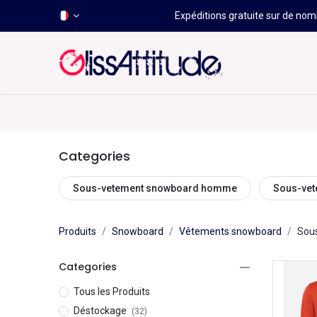
Expéditions gratuite sur de nomb
-50 À -80%
HOT
Déstockage
Windsurf
Wing
Categories
Sous-vetement snowboard homme
Sous-ve
Produits
Snowboard
Vêtements snowboard
Sou
Categories
Tous les Produits
Déstockage
(32)