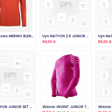
outer au panier
Blackcrows MERINO BLEND RUST 2024
Uyn NATYON 2.0 JUNIOR PANTS FRANCE 2021
€
69,00
€
89,00
€
Aj
Uyn VISYON JUNIOR SET ROYAL SUNNY 2021
Xbionic INVENT JUNIOR TOP ROSE 8ans 2018