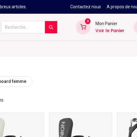
reux articles.
Contactez nous
A propos de no
0
Mon Panier
Voir le Panier
Kitesurf
Néoprène
Ski
Snowbo
wboard femme
es