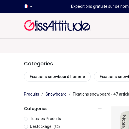
Expéditions gratuite sur de nomb
-50 À -80%
HOT
Déstockage
Windsurf
Wing
Categories
Fixations snowboard homme
Fixations sno
Produits
Snowboard
Fixations snowboard
- 47 articl
Categories
Tous les Produits
Déstockage
(32)