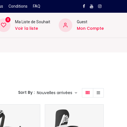
us
Conditions
FAQ
0
Ma Liste de Souhait
Guest
Voir la liste
Mon Compte
NEW
PRO
ard
Divers
Location
Pros
SAV
Sort By :
Nouvelles arrivées