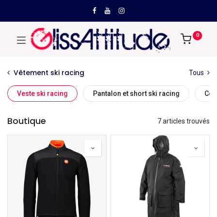
0
Vêtement ski racing
Tous
Veste ski racing
Pantalon et short ski racing
Com
Boutique
7 articles trouvés