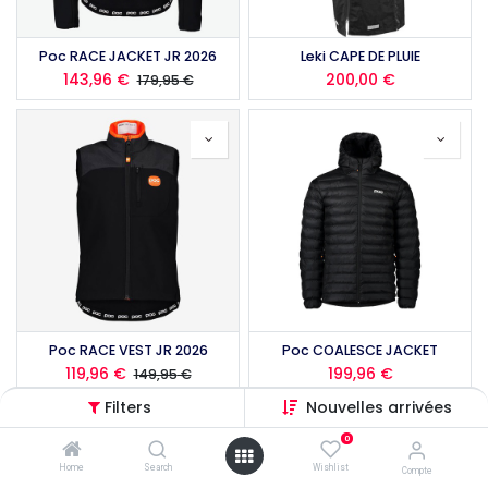
Poc RACE JACKET JR 2026
Leki CAPE DE PLUIE
143,96
€
200,00
€
179,95
€
Poc RACE VEST JR 2026
Poc COALESCE JACKET
119,96
€
199,96
€
149,95
€
Filters
Nouvelles arrivées
0
Home
Search
Wishlist
Compte