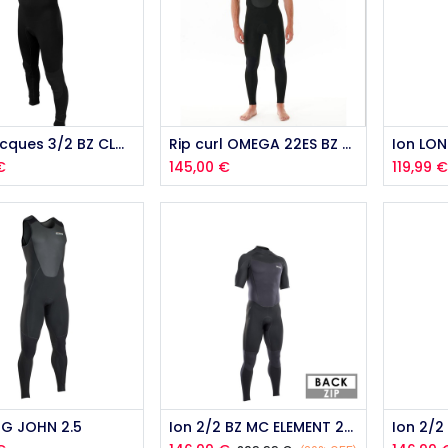
Saint jacques 3/2 BZ CLOVIS MANCHES COURTES
Rip curl OMEGA 22ES BZ SS/L STEAMER 2025
€
145,00
€
119,99
outer au panier
Ajouter au panier
NG JOHN 2.5
Ion 2/2 BZ MC ELEMENT 2022