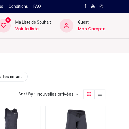
us
Conditions
FAQ
0
Ma Liste de Souhait
Guest
Voir la liste
Mon Compte
NEW
PRO
ard
Divers
Location
Pros
SAV
rtes enfant
Sort By :
Nouvelles arrivées