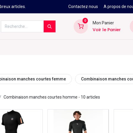
reux articles.
Contactez nous
A propos de no
0
Mon Panier
Voir le Panier
Kitesurf
Néoprène
Ski
Snowbo
inaison manches courtes femme
Combinaison manches cou
Combinaison manches courtes homme
- 10 articles