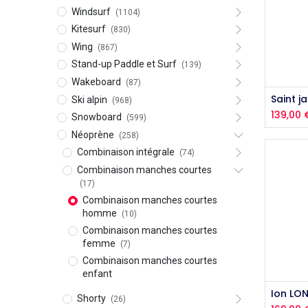
Windsurf
(1104)
Kitesurf
(830)
Wing
(867)
Stand-up Paddle et Surf
(139)
Wakeboard
(87)
Ski alpin
(968)
139,00
Snowboard
(599)
Néoprène
(258)
Combinaison intégrale
(74)
Combinaison manches courtes
(17)
Combinaison manches courtes
homme
(10)
Combinaison manches courtes
femme
(7)
Combinaison manches courtes
enfant
Aj
Ion LO
Shorty
(26)