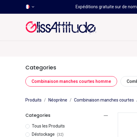
Expéditions gratuite sur de nomb
-50 À -80%
HOT
Déstockage
Windsurf
Wing
Categories
Combinaison manches courtes homme
Comb
Produits
Néoprène
Combinaison manches courtes
Categories
Tous les Produits
Déstockage
(32)