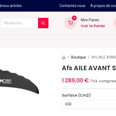
reux articles.
Contactez nous
A propos de no
0
Mon Panier
Voir le Panier
Kitesurf
Néoprène
Ski
Snowbo
Boutique
Afs AILE AVA
Afs AILE AVANT
1 289,00
€
TVA compris
Surface (cm2)