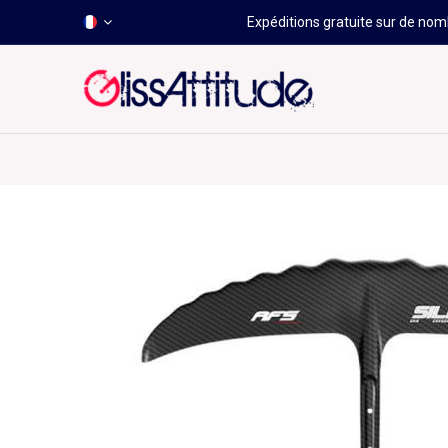
Expéditions gratuite sur de nomb
-50 À -80%
HOT
Déstockage
Windsurf
Wing