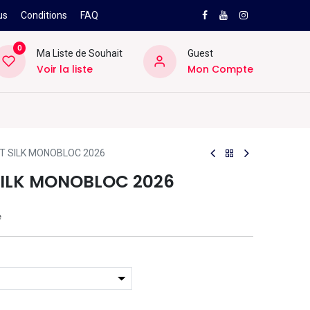
us
Conditions
FAQ
0
Ma Liste de Souhait
Guest
Voir la liste
Mon Compte
NEW
PRO
ard
Divers
Location
Pros
SAV
NT SILK MONOBLOC 2026
 SILK MONOBLOC 2026
e