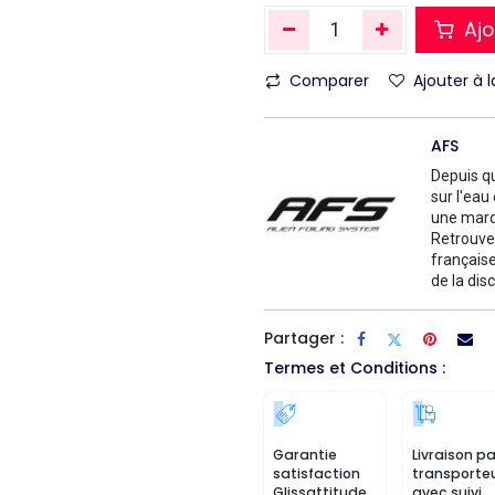
Ajo
Comparer
Ajouter à l
AFS
Depuis qu
sur l'eau
une marq
Retrouvez
française
de la disc
Partager :
Termes et Conditions :
Garantie
Livraison pa
satisfaction
transporte
Glissattitude
avec suivi