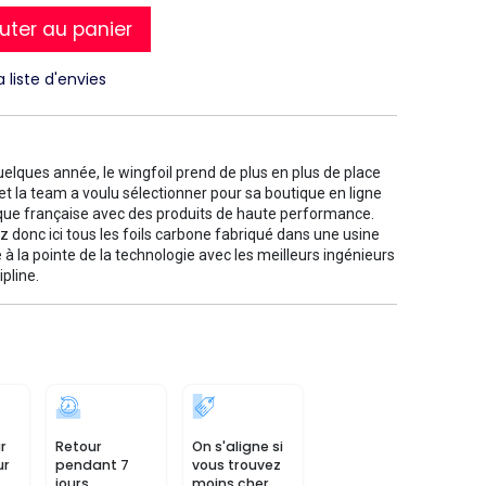
uter au panier
a liste d'envies
elques année, le wingfoil prend de plus en plus de place
 et la team a voulu sélectionner pour sa boutique en ligne
ue française avec des produits de haute performance.
 donc ici tous les foils carbone fabriqué dans une usine
 à la pointe de la technologie avec les meilleurs ingénieurs
ipline.
r
Retour
On s'aligne si
ur
pendant 7
vous trouvez
jours
moins cher