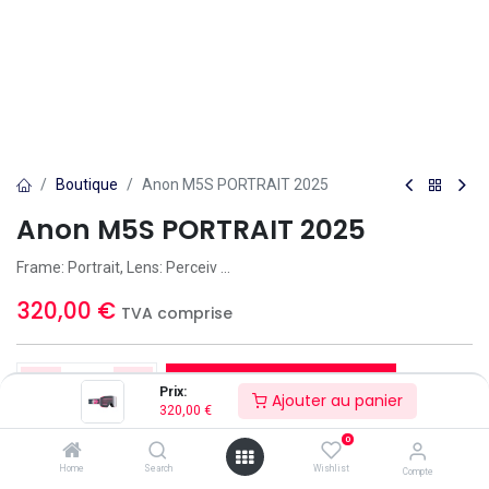
Boutique
Anon M5S PORTRAIT 2025
Anon M5S PORTRAIT 2025
Frame: Portrait, Lens: Perceiv ...
320,00
€
TVA comprise
Ajouter au panier
Prix:
Ajouter au panier
320,00
€
Ajouter à la liste d'envies
0
Home
Search
Wishlist
Compte
Uniquement 1 Unités disponible(s) en stock.