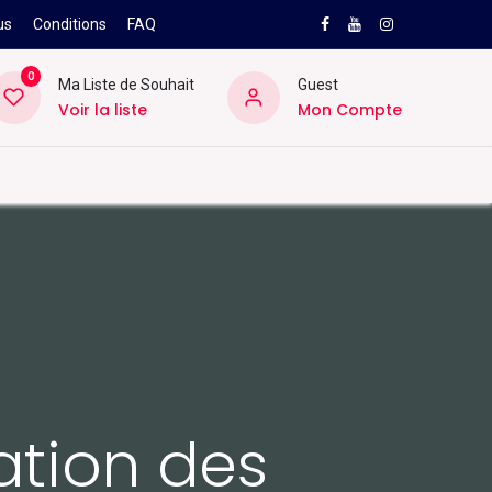
us
Conditions
FAQ
0
Ma Liste de Souhait
Guest
Voir la liste
Mon Compte
NEW
PRO
ard
Divers
Location
Pros
SAV
ation des