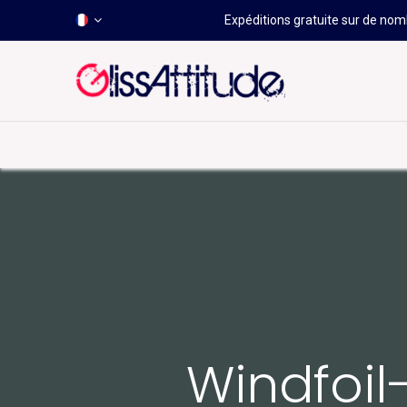
Expéditions gratuite sur de nomb
-50 À -80%
HOT
Déstockage
Windsurf
Wing
Windfoil