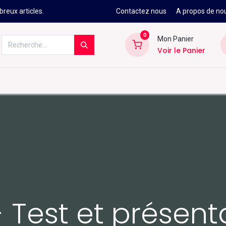
reux articles.
Contactez nous
A propos de no
0
Mon Panier
Voir le Panier
Kitesurf
Néoprène
Ski
Snowbo
- Test et présent