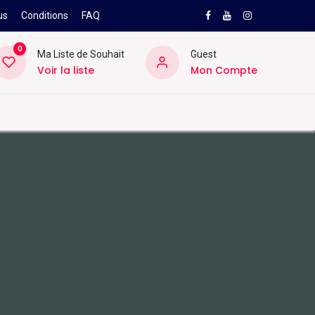
us
Conditions
FAQ
0
Ma Liste de Souhait
Guest
Voir la liste
Mon Compte
NEW
PRO
ard
Divers
Location
Pros
SAV