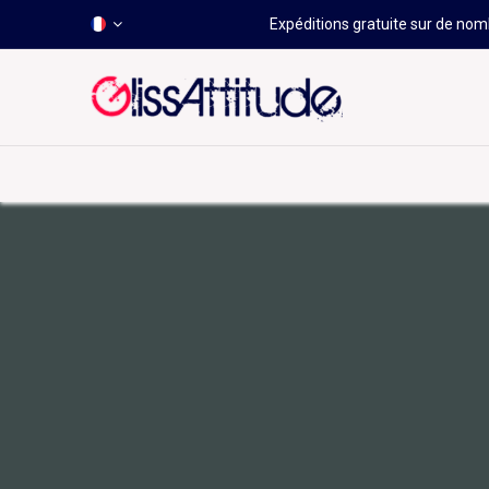
Expéditions gratuite sur de nomb
-50 À -80%
HOT
Déstockage
Windsurf
Wing