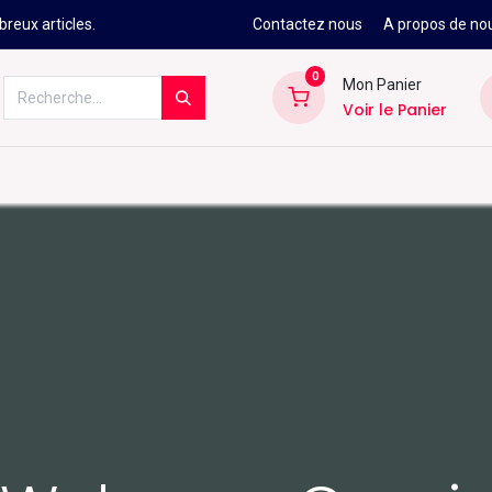
reux articles.
Contactez nous
A propos de no
0
Mon Panier
Voir le Panier
Kitesurf
Néoprène
Ski
Snowbo