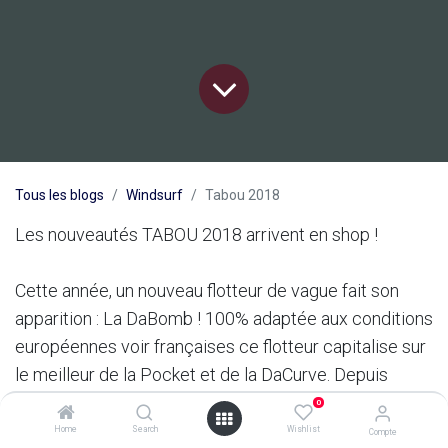
Tous les blogs
Windsurf
Tabou 2018
Les nouveautés TABOU 2018 arrivent en shop !
Cette année, un nouveau flotteur de vague fait son
apparition : La DaBomb ! 100% adaptée aux conditions
européennes voir françaises ce flotteur capitalise sur
le meilleur de la Pocket et de la DaCurve. Depuis
l'avènement des Thruster, il est maintenant acquis que
0
l'on gère bien mieux le volume dans le vent soutenu.
Home
Search
Wishlist
Compte