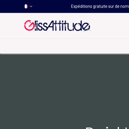
Expéditions gratuite sur de nomb
-50 À -80%
HOT
Déstockage
Windsurf
Wing