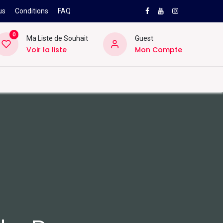
us
Conditions
FAQ
0
Ma Liste de Souhait
Guest
Voir la liste
Mon Compte
NEW
PRO
ard
Divers
Location
Pros
SAV