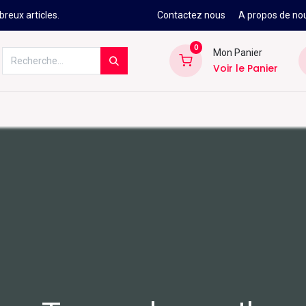
reux articles.
Contactez nous
A propos de no
0
Mon Panier
Voir le Panier
Kitesurf
Néoprène
Ski
Snowbo