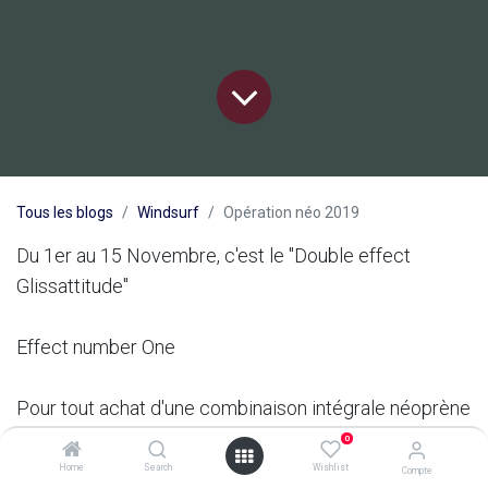
Tous les blogs
Windsurf
Opération néo 2019
Du 1er au 15 Novembre, c'est le "Double effect
Glissattitude"
Effect number One
Pour tout achat d'une combinaison intégrale néoprène
adulte en magasin, Glissattitude vous offre
0
Home
Search
Wishlist
Compte