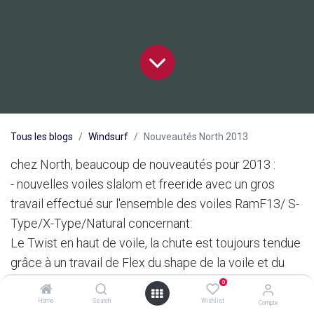
Tous les blogs
Windsurf
Nouveautés North 2013
chez North, beaucoup de nouveautés pour 2013 :
- nouvelles voiles slalom et freeride avec un gros
travail effectué sur l'ensemble des voiles RamF13/ S-
Type/X-Type/Natural concernant:
Le Twist en haut de voile, la chute est toujours tendue
grâce à un travail de Flex du shape de la voile et du
mat = + nerveuse + confort + efficace à toute les
0
allures.
Home
Search
Wishlist
Compte