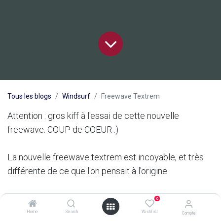
Tous les blogs
Windsurf
Freewave Textrem
Attention : gros kiff à l'essai de cette nouvelle
freewave. COUP de COEUR :)
La nouvelle freewave textrem est incoyable, et très
différente de ce que l'on pensait à l'origine
Au déballage, c'est déjà un grand moment d'émotion
0
quand on découvre la carène laquée qui fait apparaître
Home
Search
Wishlist
Compte