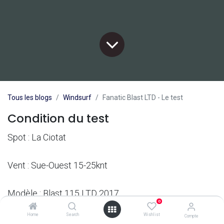
Tous les blogs
Windsurf
Fanatic Blast LTD - Le test
Condition du test
Spot : La Ciotat
Vent : Sue-Ouest 15-25knt
Modèle : Blast 115 LTD 2017
0
Home
Search
Wishlist
Compte
Aileron : modèle d'origine et S1 Select