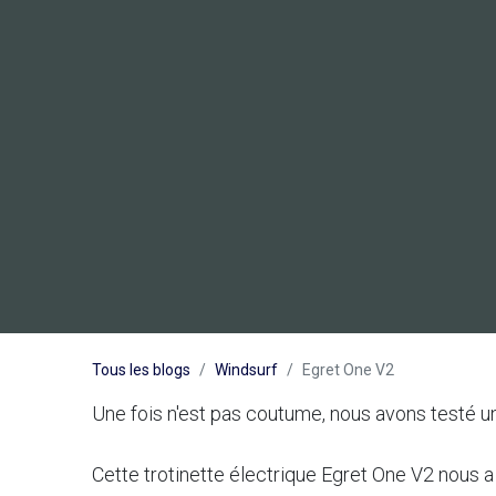
Tous les blogs
Windsurf
Egret One V2
Une fois n'est pas coutume, nous avons testé un e
Cette trotinette électrique Egret One V2 nous a