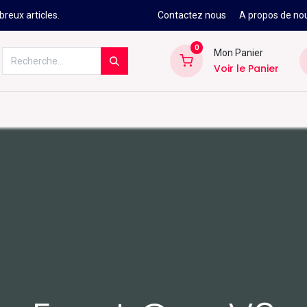
reux articles.
Contactez nous
A propos de no
0
Mon Panier
Voir le Panier
Kitesurf
Néoprène
Ski
Snowbo