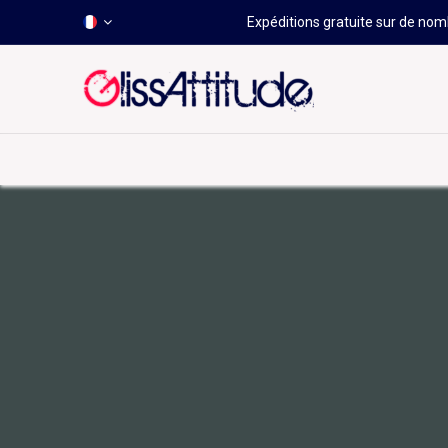
Expéditions gratuite sur de nomb
-50 À -80%
HOT
Déstockage
Windsurf
Wing