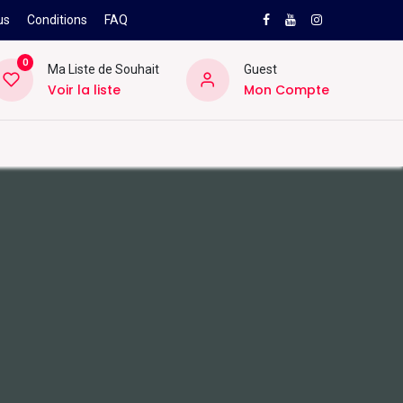
us
Conditions
FAQ
0
Ma Liste de Souhait
Guest
Voir la liste
Mon Compte
NEW
PRO
ard
Divers
Location
Pros
SAV