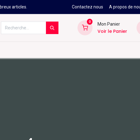
reux articles.
Contactez nous
A propos de no
0
Mon Panier
Voir le Panier
Kitesurf
Néoprène
Ski
Snowbo