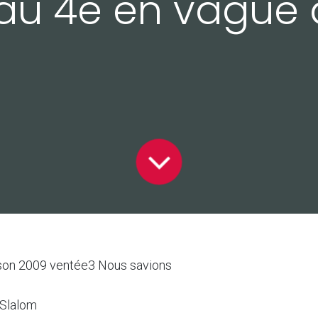
au 4e en vague à
ison 2009 ventée3 Nous savions
 Slalom