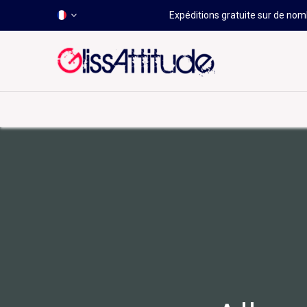
Expéditions gratuite sur de nomb
-50 À -80%
HOT
Déstockage
Windsurf
Wing