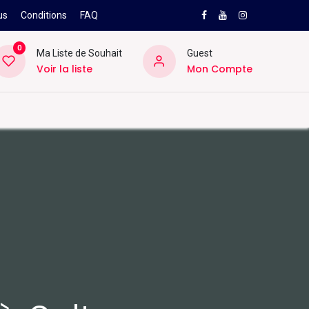
us
Conditions
FAQ
0
Ma Liste de Souhait
Guest
Voir la liste
Mon Compte
NEW
PRO
ard
Divers
Location
Pros
SAV