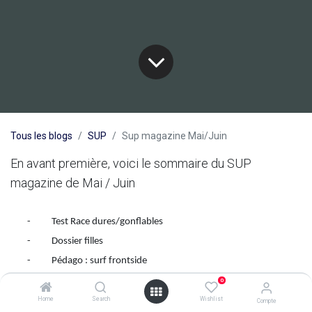
Tous les blogs
SUP
Sup magazine Mai/Juin
En avant première, voici le sommaire du SUP
magazine de Mai / Juin
- Test Race dures/gonflables
- Dossier filles
- Pédago : surf frontside
- Spot de France : Cannes
0
- Trip Lanzarote
Home
Search
Wishlist
Compte