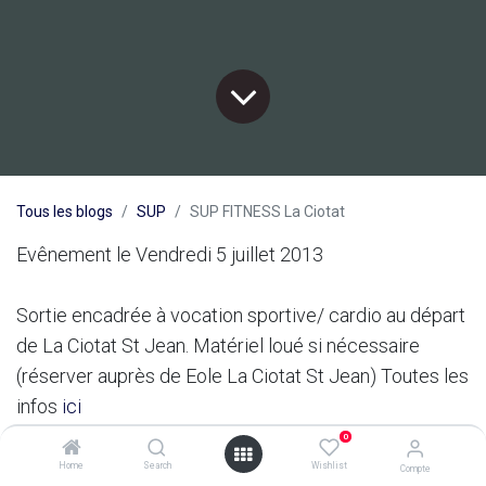
Tous les blogs
SUP
SUP FITNESS La Ciotat
Evênement le Vendredi 5 juillet 2013
Sortie encadrée à vocation sportive/ cardio au départ
de La Ciotat St Jean. Matériel loué si nécessaire
(réserver auprès de Eole La Ciotat St Jean) Toutes les
infos
ici
Départ à 18h du Neptune, retour vers 20h
0
dans
SUP
Home
Search
Wishlist
Compte