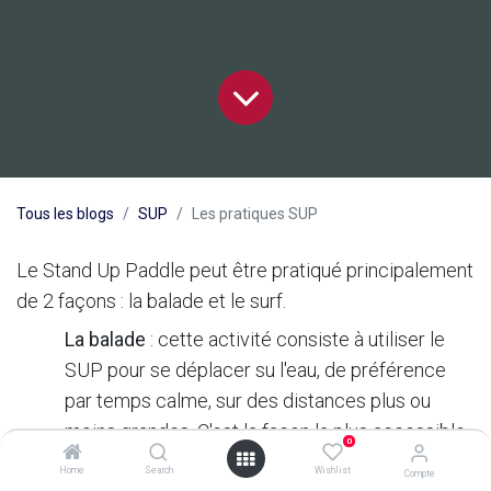
Tous les blogs
SUP
Les pratiques SUP
Le Stand Up Paddle peut être pratiqué principalement
de 2 façons : la balade et le surf.
La balade
: cette activité consiste à utiliser le
SUP pour se déplacer su l'eau, de préférence
par temps calme, sur des distances plus ou
moins grandes. C'est la façon la plus accessible
0
de pratiquer et SUP, et c'est aussi de cette
Home
Search
Wishlist
Compte