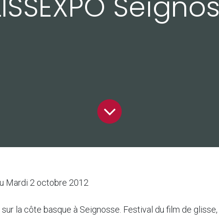
ISSEXPO Seigno
 Mardi 2 octobre 2012
 sur la côte basque à Seignosse. Festival du film de glisse,