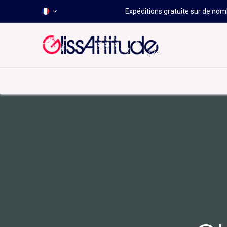
Expéditions gratuite sur de nomb
-50 À -80%
HOT
Déstockage
Windsurf
Wing