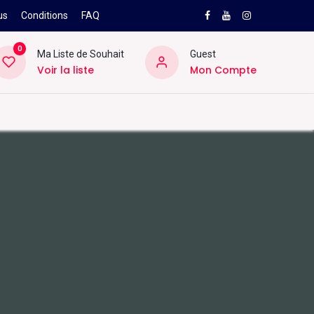
us
Conditions
FAQ
0
Ma Liste de Souhait
Guest
Voir la liste
Mon Compte
NEW
PRO
ard
Divers
Location
Pros
SAV