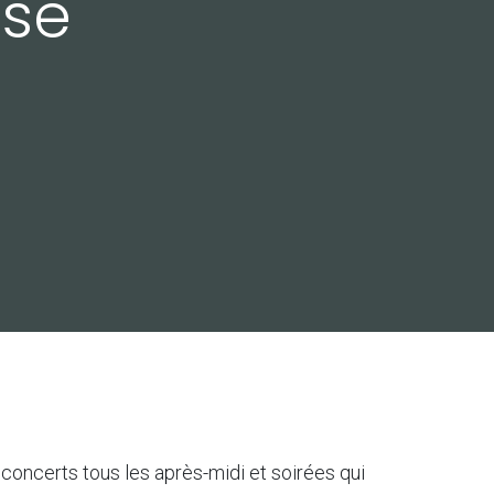
sse
 concerts tous les après-midi et soirées qui