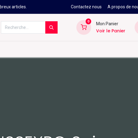
reux articles.
Contactez nous
A propos de no
0
Mon Panier
Voir le Panier
Kitesurf
Néoprène
Ski
Snowbo