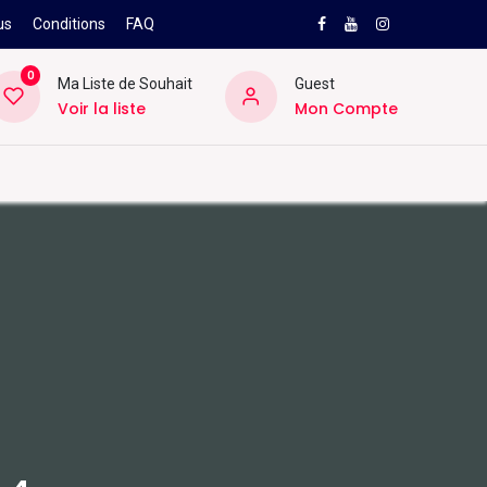
us
Conditions
FAQ
0
Ma Liste de Souhait
Guest
Voir la liste
Mon Compte
NEW
PRO
ard
Divers
Location
Pros
SAV