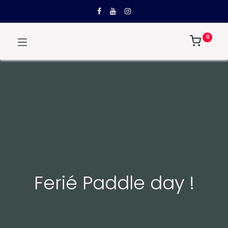
0
Ferié Paddle day !