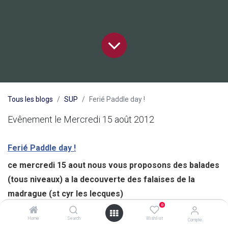
Tous les blogs
SUP
Ferié Paddle day !
Evênement le Mercredi 15 août 2012
Ferié Paddle day !
ce mercredi 15 aout nous vous proposons des balades
(tous niveaux) a la decouverte des falaises de la
madrague (st cyr les lecques)
0
Home
Search
Wishlist
Compte
prevoir 2H depart à 9h , 10h, 14H , 16H ,18H