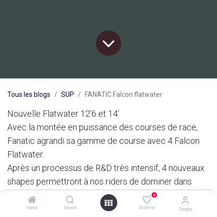
Tous les blogs
SUP
FANATIC Falcon flatwater
Nouvelle Flatwater 12'6 et 14'
Avec la montée en puissance des courses de race,
Fanatic agrandi sa gamme de course avec 4 Falcon
Flatwater.
Après un processus de R&D très intensif, 4 nouveaux
shapes permettront à nos riders de dominer dans
tous les domaines du Sup racing. Le design d'étrave
0
et le reste du shape, accessible dans toutes sortes de
Home
Search
Wishlist
Compte