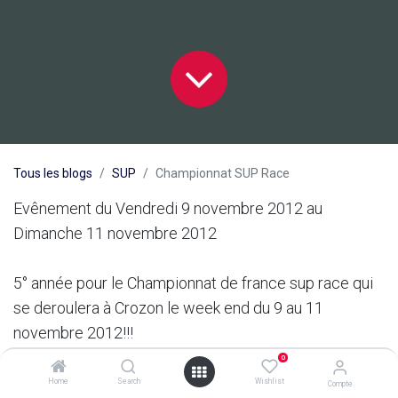
Tous les blogs
SUP
Championnat SUP Race
Evênement du Vendredi 9 novembre 2012 au
Dimanche 11 novembre 2012
5° année pour le Championnat de france sup race qui
se deroulera à Crozon le week end du 9 au 11
novembre 2012!!!
0
Pour tout renseignement:
Home
Search
Wishlist
Compte