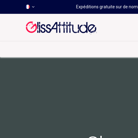
Expéditions gratuite sur de nomb
-50 À -80%
HOT
Déstockage
Windsurf
Wing