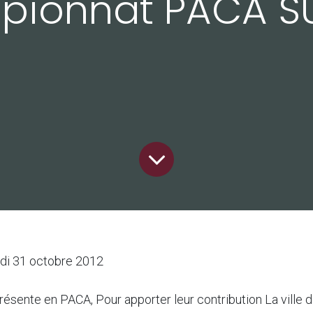
ionnat PACA SU
di 31 octobre 2012
résente en PACA, Pour apporter leur contribution La ville 