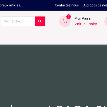
reux articles.
Contactez nous
A propos de no
0
Mon Panier
Voir le Panier
Kitesurf
Néoprène
Ski
Snowbo