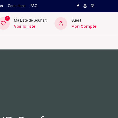
us
Conditions
FAQ
0
Ma Liste de Souhait
Guest
Voir la liste
Mon Compte
NEW
PRO
ard
Divers
Location
Pros
SAV