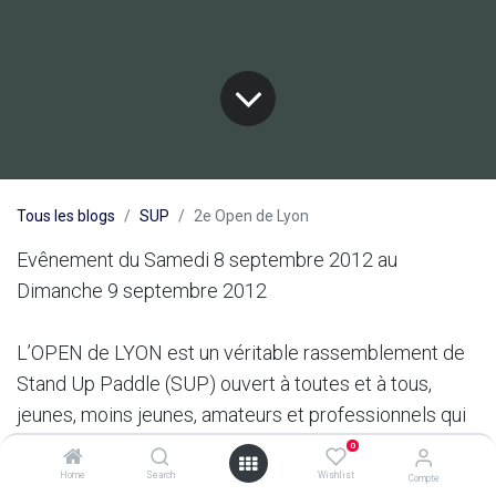
Tous les blogs
SUP
2e Open de Lyon
Evênement du Samedi 8 septembre 2012 au
Dimanche 9 septembre 2012
L’OPEN de LYON est un véritable rassemblement de
Stand Up Paddle (SUP) ouvert à toutes et à tous,
jeunes, moins jeunes, amateurs et professionnels qui
vont débarquer dans le coeur de Lyon, le temps d’un
0
week-end… Surfers, Windsurfers, Kitesurfers,
Home
Search
Wishlist
Compte