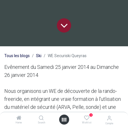
Tous les blogs
Ski
WE Securiski Queyras
Evênement du Samedi 25 janvier 2014 au Dimanche
26 janvier 2014
Nous organisons un WE de découverte de la rando-
freeride, en intégrant une vraie formation à l'utlisation
du matériel de sécurité (ARVA, Pelle, sonde) et une
sensibilisation aux activité de haute montagne. Le
0
buget total est de l'ordre de 200eur (transport en
Home
Search
Wishlist
Compte