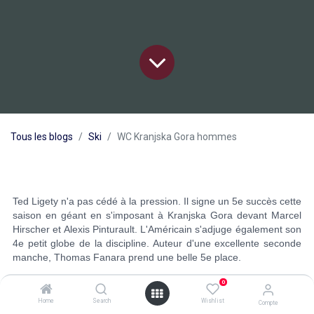
Tous les blogs
Ski
WC Kranjska Gora hommes
Ted Ligety n'a pas cédé à la pression. Il signe un 5e succès cette
saison en géant en s'imposant à Kranjska Gora devant Marcel
Hirscher et Alexis Pinturault. L'Américain s'adjuge également son
4e petit globe de la discipline. Auteur d'une excellente seconde
manche, Thomas Fanara prend une belle 5e place.
0
Home
Search
Wishlist
Compte
Dominateur en 1re manche du slalom de Kranjska Gora, Alexis