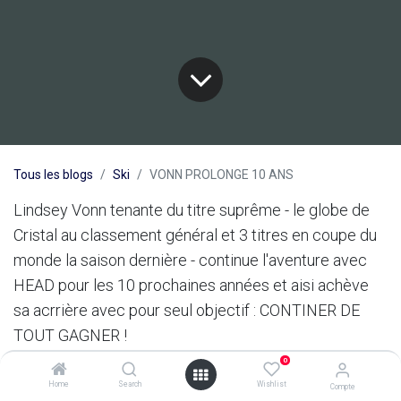
Tous les blogs
Ski
VONN PROLONGE 10 ANS
Lindsey Vonn tenante du titre suprême - le globe de
Cristal au classement général et 3 titres en coupe du
monde la saison dernière - continue l'aventure avec
HEAD pour les 10 prochaines années et aisi achève
sa acrrière avec pour seul objectif : CONTINER DE
TOUT GAGNER !
0
Lindsey est la star du circuit féminin de la coupe du
Home
Search
Wishlist
Compte