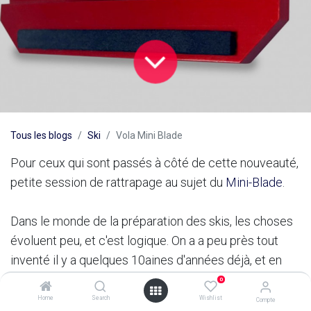
Tous les blogs
Ski
Vola Mini Blade
Pour ceux qui sont passés à côté de cette nouveauté,
petite session de rattrapage au sujet du
Mini-Blade
.
Dans le monde de la préparation des skis, les choses
évoluent peu, et c'est logique. On a a peu près tout
inventé il y a quelques 10aines d'années déjà, et en
dehors des affûteuses électriques, peu de vraies
0
innovations durant les 10 dernières années ... alors on
Home
Search
Wishlist
Compte