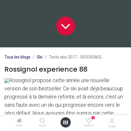
Tous les blogs
Ski
Tests skis 2017 - ROSSIGNOL
Rossignol experience 88
Rossignol propose cette année une nouvelle
version de son bestseller. Ce ski avait déjà beaucoup
progressé à la dernière refonte, et là encore, c’est un
sans faute avec un ski qui progresse encore vers le
zéro défaut. Nous avouons être surpris par cette
0
faculté de Rossignol à faire du très bien et du très bof
Home
Search
Wishlist
Compte
... au gré des saisons et des programmes