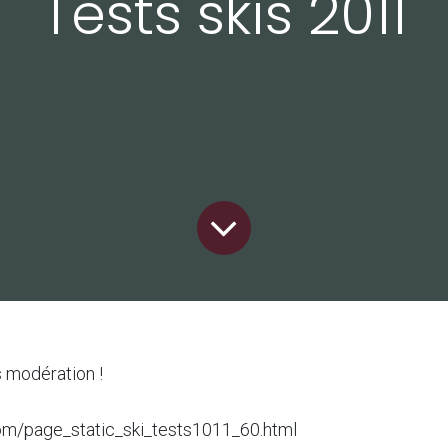
Tests skis 2011
s modération !
.com/page_static_ski_tests1011_60.html