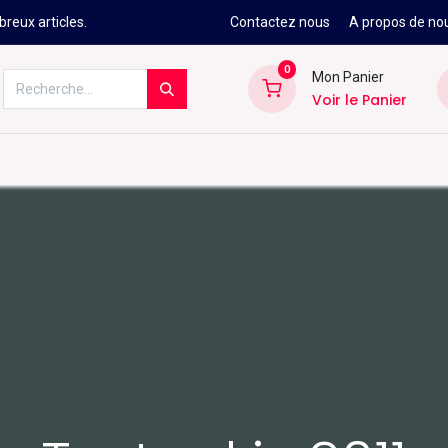
reux articles.
Contactez nous
A propos de no
0
Mon Panier
Voir le Panier
Kitesurf
Néoprène
Ski
Snowbo