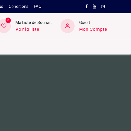
us
Conditions
FAQ
0
Ma Liste de Souhait
Guest
Voir la liste
Mon Compte
NEW
PRO
ard
Divers
Location
Pros
SAV