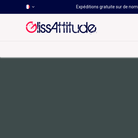
Expéditions gratuite sur de nomb
-50 À -80%
HOT
Déstockage
Windsurf
Wing