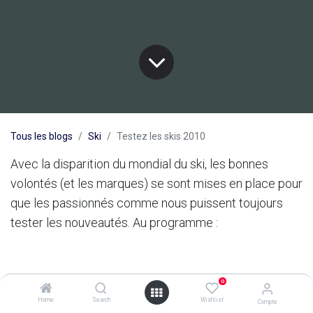
Tous les blogs
Ski
Testez les skis 2010
Avec la disparition du mondial du ski, les bonnes
volontés (et les marques) se sont mises en place pour
que les passionnés comme nous puissent toujours
tester les nouveautés. Au programme :
0
Freeride Equipment Show
Home
Search
Wishlist
Compte