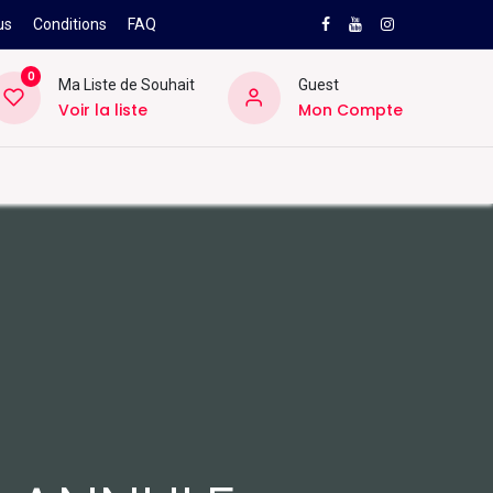
us
Conditions
FAQ
0
Ma Liste de Souhait
Guest
Voir la liste
Mon Compte
NEW
PRO
ard
Divers
Location
Pros
SAV