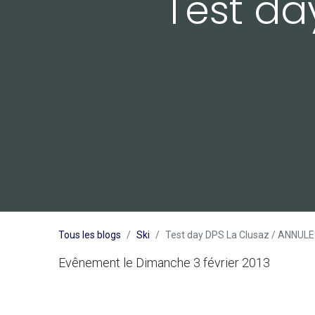
Test da
Tous les blogs
Ski
Test day DPS La Clusaz / ANNULE
Evênement le Dimanche 3 février 2013