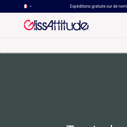
Expéditions gratuite sur de nomb
-50 À -80%
HOT
Déstockage
Windsurf
Wing