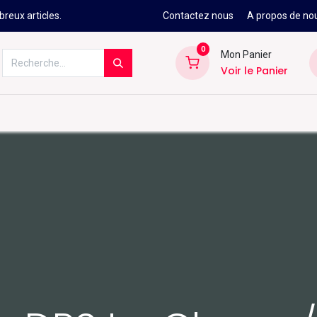
reux articles.
Contactez nous
A propos de no
0
Mon Panier
Voir le Panier
Kitesurf
Néoprène
Ski
Snowbo