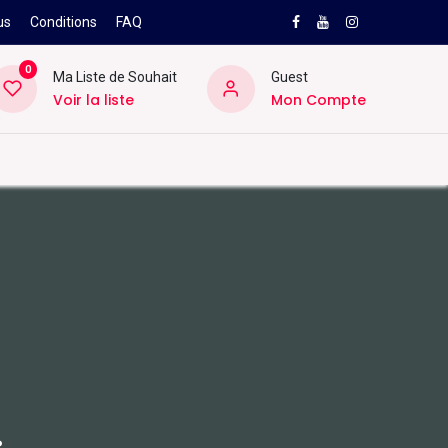
us
Conditions
FAQ
0
Ma Liste de Souhait
Guest
Voir la liste
Mon Compte
NEW
PRO
ard
Divers
Location
Pros
SAV