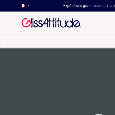
Expéditions gratuite sur de nomb
-50 À -80%
HOT
Déstockage
Windsurf
Wing