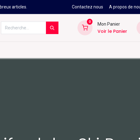
reux articles.
Contactez nous
A propos de no
0
Mon Panier
Voir le Panier
Kitesurf
Néoprène
Ski
Snowbo