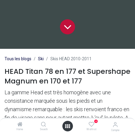
Tous les blogs
Ski
Skis HEAD 2010-2011
HEAD Titan 78 en 177 et Supershape
Magnum en 170 et 177
La gamme Head est très homogène avec une
consistance marquée sous les pieds et un
dynamisme remarquable : les skis renvoient franco en
fin de virage sans pour autant mettre à 'cul' le pilote. A
0
ce titre, les 2 head offrent moins de fluidité que les
Home
Search
Wishlist
Compte
Fisher mais beaucoup de vie (on ne dira pas que ça