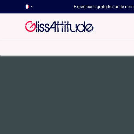
Expéditions gratuite sur de nomb
-50 À -80%
HOT
Déstockage
Windsurf
Wing