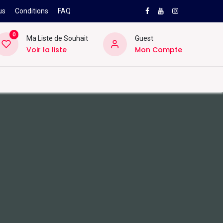
us
Conditions
FAQ
0
Ma Liste de Souhait
Guest
Voir la liste
Mon Compte
NEW
PRO
ard
Divers
Location
Pros
SAV