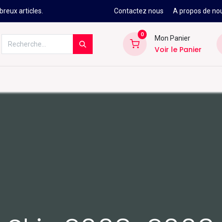
reux articles.
Contactez nous
A propos de no
0
Mon Panier
Voir le Panier
Kitesurf
Néoprène
Ski
Snowbo