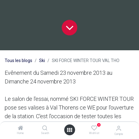
Tous les blogs
Ski
SKI FORCE WINTER TOUR VAL THO
Evênement du Samedi 23 novembre 2013 au
Dimanche 24 novembre 2013
Le salon de l'essai, nommé SKI FORCE WINTER TOUR
pose ses valises à Val Thorens ce WE pour l'ouverture
de la station. C'est l'occasion de tester toutes les
nouveautés 2013-2014. La plupart des grosses
0
marques y seront présentes, et la neige annoncée ... A
Home
Search
Wishlist
Compte