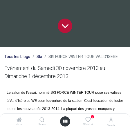
Tous les blogs
Ski
SKI FORCE WINTER TOUR VAL D'ISERE
Evênement du Samedi 30 novembre 2013 au
Dimanche 1 décembre 2013
Le salon de l'essai, nommé SKI FORCE WINTER TOUR pose ses valises
à Val d'Isère ce WE pour l'ouverture de la station. C'est l'occasion de tester
toutes les nouveautés 2013-2014. La plupart des grosses marques y
seront présentes, et la neige annoncée ... A vous de jouer !
0
Home
Search
Wishlist
Compte
dans
Ski