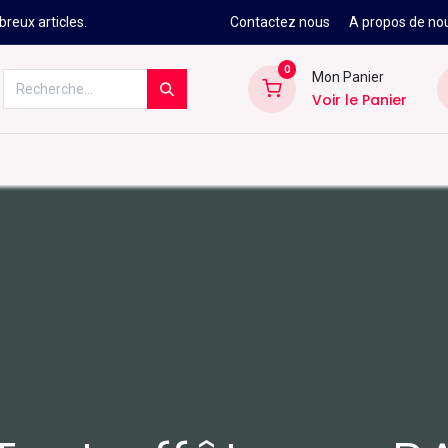
reux articles.
Contactez nous
A propos de no
0
Mon Panier
Voir le Panier
Kitesurf
Néoprène
Ski
Snowbo