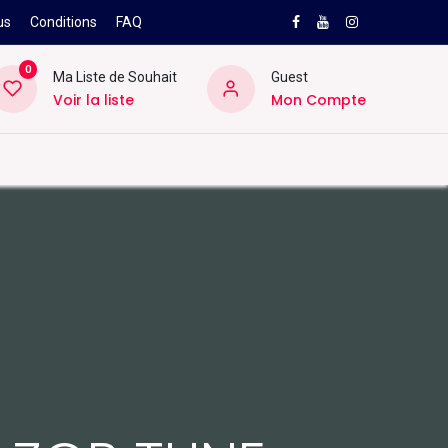
us
Conditions
FAQ
0
Ma Liste de Souhait
Guest
Voir la liste
Mon Compte
NEW
PRO
ard
Divers
Location
Pros
SAV