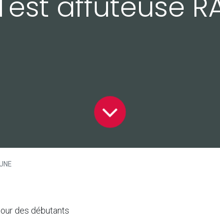
Test affûteuse 
TUNE
pour des débutants