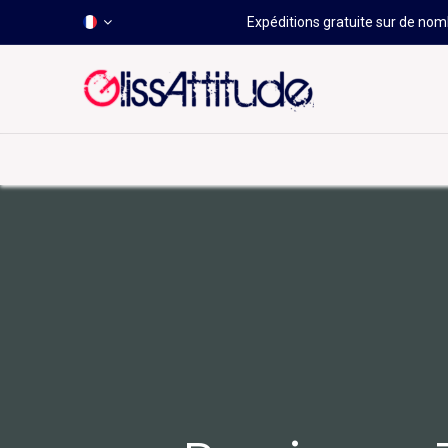
Expéditions gratuite sur de nomb
-50 À -80%
HOT
Déstockage
Windsurf
Wing