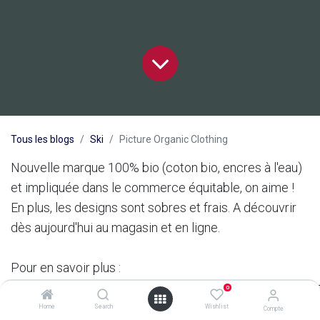
Tous les blogs
Ski
Picture Organic Clothing
Nouvelle marque 100% bio (coton bio, encres à l'eau)
et impliquée dans le commerce équitable, on aime !
En plus, les designs sont sobres et frais. A découvrir
dès aujourd'hui au magasin et en ligne.
Pour en savoir plus :
http://www.glissattitude.com/marque_316_60_picture.h
0
Home
Search
Wishlist
Compte