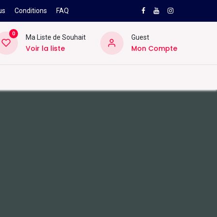
us
Conditions
FAQ
0
Ma Liste de Souhait
Guest
Voir la liste
Mon Compte
NEW
PRO
ard
Divers
Location
Pros
SAV