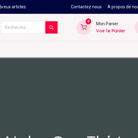
reux articles.
Contactez nous
A propos de no
0
Mon Panier
Voir le Panier
Kitesurf
Néoprène
Ski
Snowbo