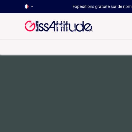
Expéditions gratuite sur de nomb
-50 À -80%
HOT
Déstockage
Windsurf
Wing