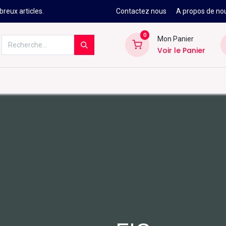
reux articles.
Contactez nous
A propos de no
0
Mon Panier
Voir le Panier
Kitesurf
Néoprène
Ski
Snowbo