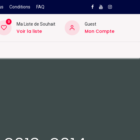
us
Conditions
FAQ
0
Ma Liste de Souhait
Guest
Voir la liste
Mon Compte
NEW
PRO
ard
Divers
Location
Pros
SAV