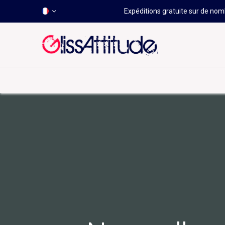
Expéditions gratuite sur de nomb
-50 À -80%
HOT
Déstockage
Windsurf
Wing