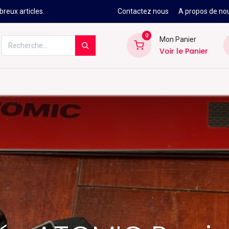
reux articles.
Contactez nous
A propos de no
0
Mon Panier
Voir le Panier
Kitesurf
Néoprène
Ski
Snowbo