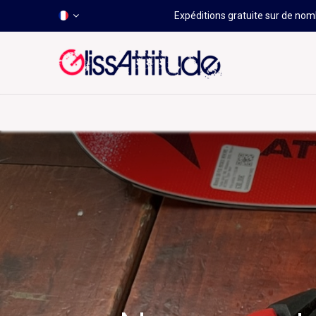
Expéditions gratuite sur de nomb
-50 À -80%
HOT
Déstockage
Windsurf
Wing