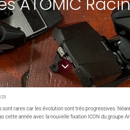
és ATOMIC Racin
/25
 sont rares car les évolution sont très progressives. Néan
cas cette année avec la nouvelle fixation ICON du groupe 