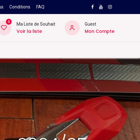
us
Conditions
FAQ
0
Ma Liste de Souhait
Guest
Voir la liste
Mon Compte
NEW
PRO
ard
Divers
Location
Pros
SAV