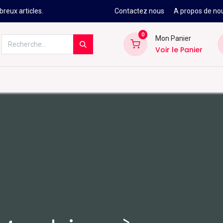
reux articles.
Contactez nous
A propos de no
0
Mon Panier
Voir le Panier
Kitesurf
Néoprène
Ski
Snowbo