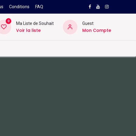
us
Conditions
FAQ
0
Ma Liste de Souhait
Guest
Voir la liste
Mon Compte
NEW
PRO
ard
Divers
Location
Pros
SAV