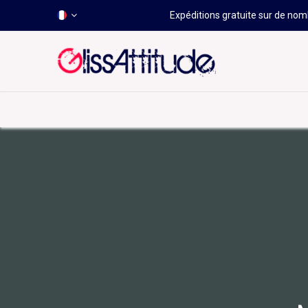
Expéditions gratuite sur de nomb
-50 À -80%
HOT
Déstockage
Windsurf
Wing