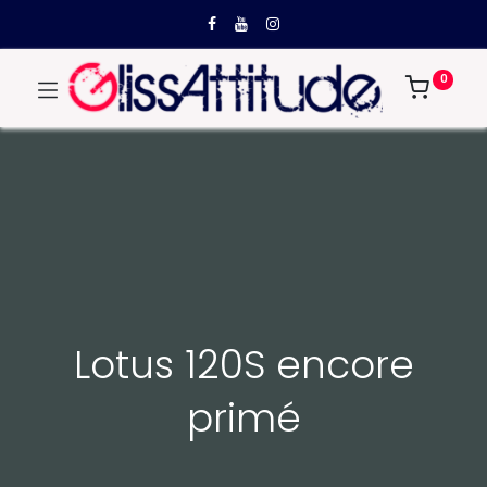
0
Lotus 120S encore
primé