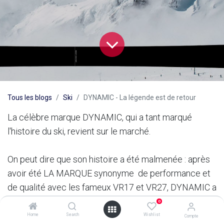
Tous les blogs
Ski
DYNAMIC - La légende est de retour
La célèbre marque DYNAMIC, qui a tant marqué
l'histoire du ski, revient sur le marché.
On peut dire que son histoire a été malmenée : après
avoir été LA MARQUE synonyme de performance et
de qualité avec les fameux VR17 et VR27, DYNAMIC a
sombré dans l'oubli, attaqué de toute part par les
0
mastodontes sur ski grand public que sont
Home
Search
Wishlist
Compte