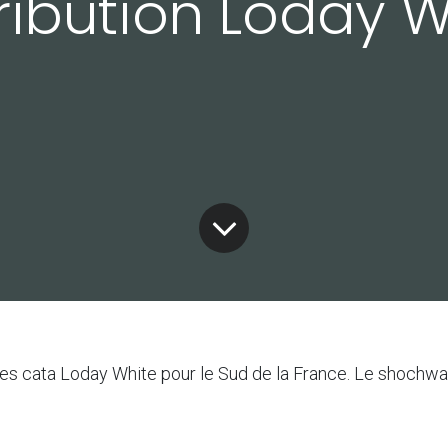
tribution Loday W
des cata Loday White pour le Sud de la France. Le shochwa