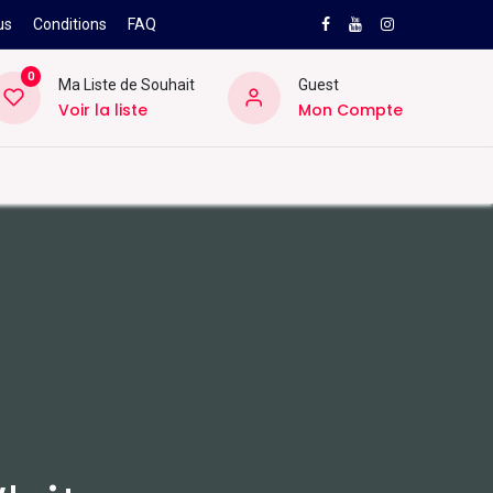
us
Conditions
FAQ
0
Ma Liste de Souhait
Guest
Voir la liste
Mon Compte
NEW
PRO
ard
Divers
Location
Pros
SAV