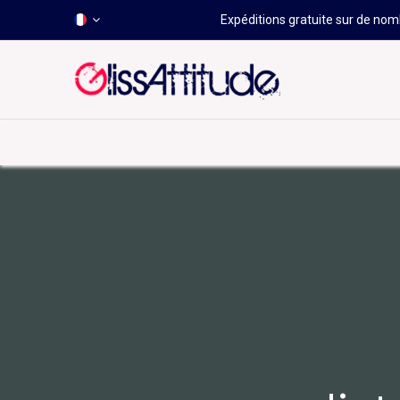
Expéditions gratuite sur de nomb
-50 À -80%
HOT
Déstockage
Windsurf
Wing