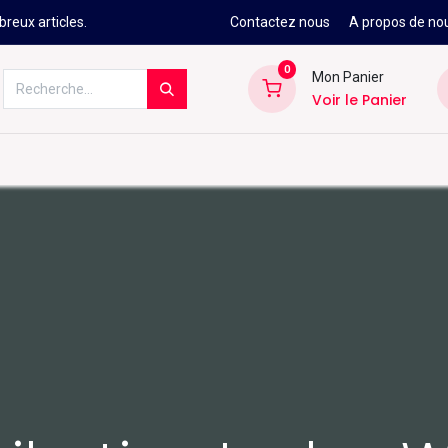
reux articles.
Contactez nous
A propos de no
0
Mon Panier
Voir le Panier
Kitesurf
Néoprène
Ski
Snowbo