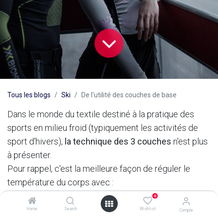
Tous les blogs
Ski
De l'utilité des couches de base
Dans le monde du textile destiné à la pratique des
sports en milieu froid (typiquement les activités de
sport d'hivers),
la technique des 3 couches
n'est plus
à présenter.
Pour rappel, c'est la meilleure façon de réguler le
température du corps avec :
- une couche de base contre la peau qui isole la peau
0
de l'humidité
Home
Search
Wishlist
Compte