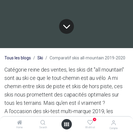
Tous les blogs
Ski
Comparatif skis all-mountain 2019-2020
Catégorie reine des ventes, les skis dit "all mountain"
sont au ski ce que le tout-chemin est au vélo. A mi
chemin entre skis de piste et skis de hors piste, ces
skis nous promettent des capacités optimales sur
tous les terrains. Mais qu'en est il vraiment ?
A l'occasion des ski-test multi-marque 2019, les
conditions de neige (5-10cm de neige fraiche posée
0
sur un fond de neige dure et verglacée) nous
Home
Search
Wishlist
Compte